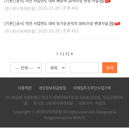
[기본] [공시] 직전 사업연도 대비 배당액 20%이상 변경 사실
| 2025.03.28 | 조회 446
(주) 퍼시픽캐피탈
[기본] [공시] 직전 사업연도 대비 당기순손익의 30%이상 변경사실
| 2025.03.28 | 조회 451
(주) 퍼시픽캐피탈
1
2
[ 3 ]
4
검색
이용약관
개인정보취급방침
이메일주소무단수집거부
(우:06164) 서울특별시 강남구 테헤란로87길 22 506호(삼성동, 도심공항터미
널)
｜
회사명 : (주)퍼시픽캐피탈
｜
대표이사 : 박응조
Copyright ⓒ (주)퍼시픽캐피탈 All rights reserved.
Designed &
Programmed by WHOIS