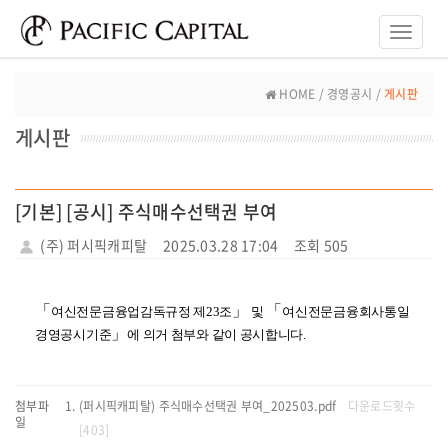
Toggle
naviga
HOME / 경영공시 /
게시판
게시판
[기본] [공시] 주식매수선택권 부여
(주) 퍼시픽캐피탈
2025.03.28 17:04
조회 505
「
」
「
여신전문금융업감독규정 제23조
및
여신전문금융회사통일
」
경영공시기준
에 의거 첨부와 같이 공시합니다.
첨부파
(퍼시픽캐피탈) 주식매수선택권 부여_202503.pdf
다운로드횟수
일
[403]