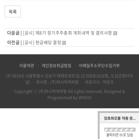
목록
다음글 |
[공시] 제8기 정기주주총회 개최내역 및 결의사항
이전글 |
[공시] 현금배당 결정
이용약관
개인정보취급방침
이메일주소무단수집거부
(우:06164) 서울특별시 강남구 테헤란로87길 22 506호(삼성동, 도심공항터미
널)
｜
회사명 : (주)퍼시픽캐피탈
｜
대표이사 : 박응조
Copyright ⓒ (주)퍼시픽캐피탈 All rights reserved.
Designed &
Programmed by WHOIS