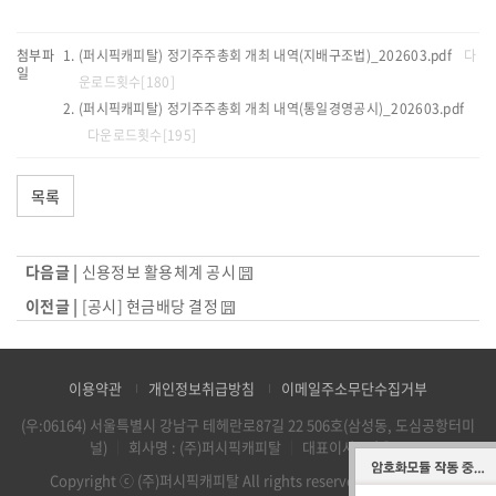
첨부파
(퍼시픽캐피탈) 정기주주총회 개최 내역(지배구조법)_202603.pdf
다
일
운로드횟수[180]
(퍼시픽캐피탈) 정기주주총회 개최 내역(통일경영공시)_202603.pdf
다운로드횟수[195]
목록
다음글 |
신용정보 활용체계 공시
이전글 |
[공시] 현금배당 결정
이용약관
개인정보취급방침
이메일주소무단수집거부
(우:06164) 서울특별시 강남구 테헤란로87길 22 506호(삼성동, 도심공항터미
널)
｜
회사명 : (주)퍼시픽캐피탈
｜
대표이사 : 박응조
Copyright ⓒ (주)퍼시픽캐피탈 All rights reserved.
Designed &